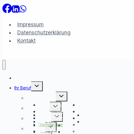
Impressum
Datenschutzerklärung
Kontakt
Rechner
Untermenü
Ihr Beruf
umschalten
Untermenü
Bau/Handwerk
umschalten
Baugewerbe
Untermenü
Bauschlosserei
Freiberufler
umschalten
Bauschreinerei
Baustoffhandel
Fotografen
Untermenü
Freiberufler
Bauunternehmen
Bodenleger
Gastronomie
umschalten
Grafiker
KFZ Sachverständiger
Dachdecker
Dellentechniker
Bäckerei
Untermenü
Bistro
Gewerbe
umschalten
Elektriker
Fliesenleger
Café
Eiscafé