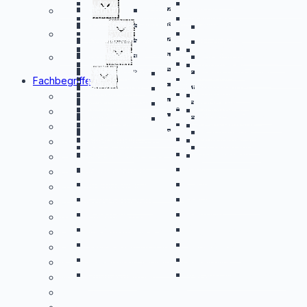
Autowaschplatz
Untermenü
Bar
Heizungsinstallateur
Hochbau
Fischzucht
Gastronomie
Handel
umschalten
Bestattungsinstitut
Bibliothek
Holzfäller
Hufschmied
Gaststätte
Imbissstube
Blumengeschäft
Untermenü
Buchhandel
Bootsverleih
Büro
Heilberufe
umschalten
Installateur
Kaminbauer
Konditorei
Metzgerei
Computerhandel
Drogerie
Campingplatz
Chemische Reinigung
Altenheim
Untermenü
Altenpflegedienst
Karosseriebauer
KFZ-Lackiererei
Partyservice
Pizzeria
Einzelhandel
Eisenwarenhandel
Schönheit
umschalten
Copyshop
Druckerei
Ambulanter
Apotheker
Lackiererei
Maler
Restaurant
Stehcafe
Fahrradhandel
Feinkosthandel
Fitnessstudio
Untermenü
Friseur
Fahrschule
Fotolabor
Pflegedienst
Fachbegriffe
umschalten
Maurer
Metallbauer
Fliesenhandel
Gashandel
Hundesalon
Kosmetiksalon
Fuhrunternehmen
GaLa Bau
Augenarzt
Augenoptiker
Allmählichkeitsschaden
Schlosserei
Schlüsseldienst
Goldschmied
Kiosk
Massagesalon
Nageldesignerin
Gärtnerei
Gebäudereinigung
Arztpraxis
Ergotherapeut
Arbeitsunfall
Schreiner
Spengler
Küchenstudio
Maschinenhandel
Nagelstudio
Waxingstudio
Hausmeisterservice
Hotel
Heilpraktiker
Krankenhaus
Bearbeitungsschaden
Trockenbau
Zimmerei
Musikinstrumentenhandel
Parfümerie
Yogalehrer
Imkerei
IT-Unternehmen
Pflegeheim
Physiotherapeut
Be- und Entladeschäden
Reisebüro
Schuhhandel
Jugendherberge
KFZ Werkstatt
Psychologe
Radiologe
Deckungsbereich
Kindergarten
Kino
Tierarzt
Deckungssumme
Kleingewerbe
Labor
Erfüllungsausschlussklausel
Landwirtschaft
Nebengewerbe
Erfüllungsschaden
Parkhaus
Pension
Gefälligkeitsverhältnis
Reifenhandel
Reiseveranstalter
Leistungseinschlüsse für Handwerker
Sattlerei
Schlachthaus
Leitungsschaden im Baunebengewerbe
Skischule
Spielhalle
Nachbesserungsbegleitschaden
Uhrmacher
Veranstaltungstechnik
Mangelfolgeschaden
Mietsachschaden