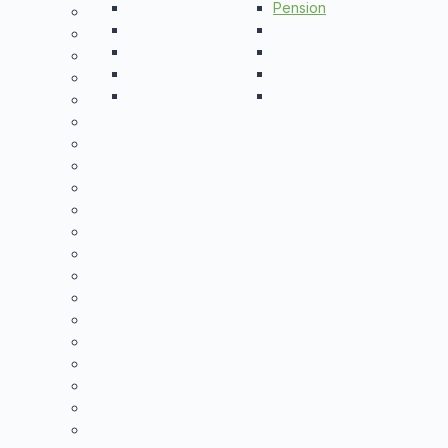
Parkhaus
Pension
Gefälligkeitsverhältnis
Reifenhandel
Reiseveranstalter
Leistungseinschlüsse für Handwerker
Sattlerei
Schlachthaus
Leitungsschaden im Baunebengewerbe
Skischule
Spielhalle
Nachbesserungsbegleitschaden
Uhrmacher
Veranstaltungstechnik
Mangelfolgeschaden
Mietsachschaden
Nachhaftung
Obliegenheiten
Passive Rechtsschutzversicherung
Quasihersteller
Schadensarten
Selbstbeteiligung
Tätigkeitsschaden
Unechter Vermögensschaden
Verkehrssicherungspflicht
Vermögensschaden
Versch. Versicherungsfallbegriffe
Verschuldenshaftung
Vertragspartner
Vertragsrecht