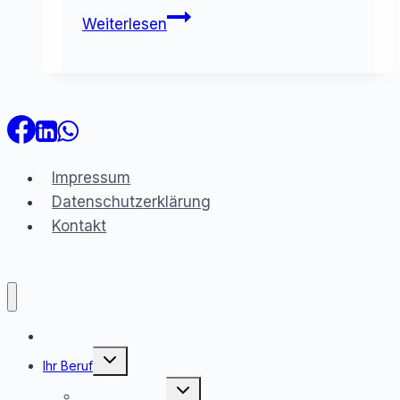
Betriebshaftpflichtversicherung
Weiterlesen
Fischzucht
–
keine
glitschige
Angelegenheit
Impressum
Datenschutzerklärung
Kontakt
Rechner
Untermenü
Ihr Beruf
umschalten
Untermenü
Bau/Handwerk
umschalten